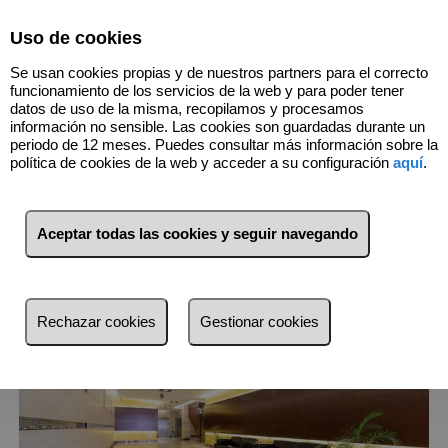
Select Language
▼
Uso de cookies
944244141
Se usan cookies propias y de nuestros partners para el correcto
funcionamiento de los servicios de la web y para poder tener
datos de uso de la misma, recopilamos y procesamos
información no sensible. Las cookies son guardadas durante un
1
Inmuebles
Derio (Vizcaya)
periodo de 12 meses. Puedes consultar más información sobre la
política de cookies de la web y acceder a su configuración
aquí
.
Lista
Mapa
Filtros
Aceptar todas las cookies y seguir navegando
más reciente
más reciente
Rechazar cookies
Gestionar cookies
Menos reciente
Baratos
Caros
Pequeños