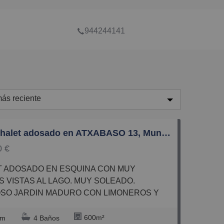
944244141
ás reciente
ás reciente
Casa/Chalet adosado en ATXABASO 13, Mungia
enos reciente
0 €
aratos
aros
S VISTAS AL LAGO. MUY SOLEADO.
equeños
SO JARDIN MADURO CON LIMONEROS Y
VARIEDADES. BUENA
randes
UCCIÓN. PARADA DE BUS A BILBAO A
600m²
rm
4 Baños