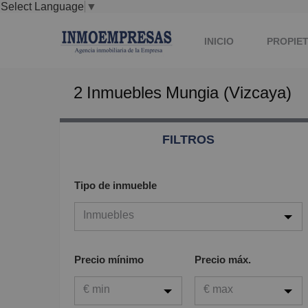
Select Language
▼
INICIO
PROPIE
2
Inmuebles
Mungia (Vizcaya)
FILTROS
Tipo de inmueble
Inmuebles
Inmuebles
Precio mínimo
Precio máx.
Viviendas
€ min
€ max
Garaje