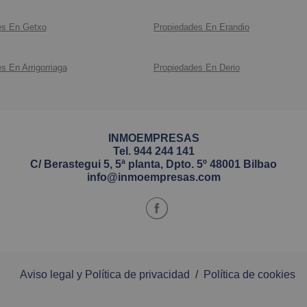
P. PRIM
El jardi
es En Getxo
Propiedades En Erandio
Gran dist
diferenc
Dormitor
-Zona de
incorpor
-Porche y
s En Arrigorriaga
Propiedades En Derio
Otras 3 
celebrac
despeja
-Zona de
Cuarto 
integrad
INMOEMPRESAS
P. ATICO
CARACT
Tel.
944 244 141
2 grande
395 m² c
C/ Berastegui 5, 5ª planta, Dpto. 5º 48001 Bilbao
preciosa
principal
info@inmoempresas.com
La vivie
P. SEM
decoraci
Puerta 
excelent
Txoko co
Lavader
P. DE 
Aviso legal y Política de privacidad
/
Política de cookies
1 habita
Amplio 
1 baño
con acce