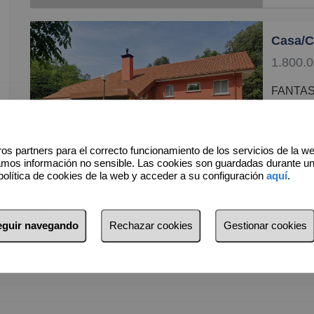
ESCASO
COMUNI
Ubicado 
1.800.0
privilegi
está tan
FANTASTICO CHALET INDIVIDUAL EN LA
Urbaniza
EXCLUS
Perfecto
LAUKAR
Tiene un
NATURA
os partners para el correcto funcionamiento de los servicios de la w
Se distr
MAGNIF
6 Do
amos información no sensible. Las cookies son guardadas durante u
P. ENT
POSIBI
política de cookies de la web y acceder a su configuración
aquí
.
Vestíbul
Salón-co
PARCEL
alrededo
Parcela 
seguir navegando
Rechazar cookies
Gestionar cookies
dónde se
parcelas
Aseo par
cuidado
Cocina g
variedad
vistas.
con hierb